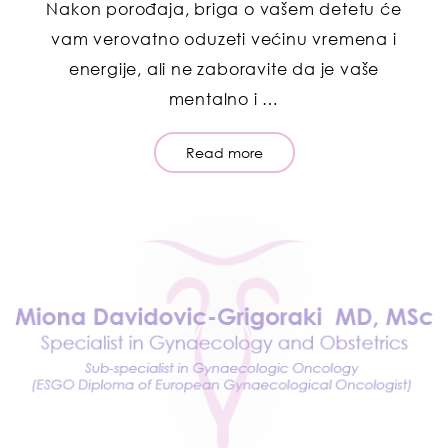
Nakon porođaja, briga o vašem detetu će
vam verovatno oduzeti većinu vremena i
energije, ali ne zaboravite da je vaše
mentalno i …
Read more