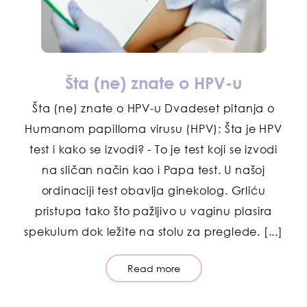
Šta (ne) znate o HPV-u
Šta (ne) znate o HPV-u Dvadeset pitanja o
Humanom papilloma virusu (HPV): Šta je HPV
test i kako se izvodi? - To je test koji se izvodi
na sličan način kao i Papa test. U našoj
ordinaciji test obavlja ginekolog. Grliću
pristupa tako što pažljivo u vaginu plasira
spekulum dok ležite na stolu za preglede. [...]
Read more