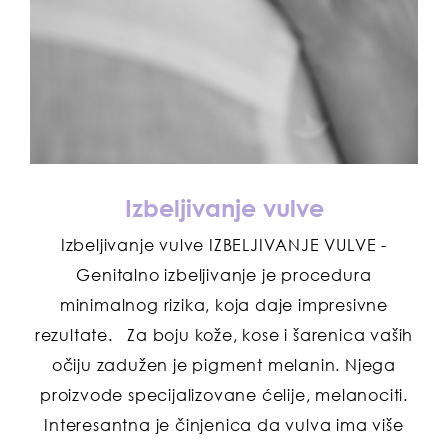
Izbeljivanje vulve
Izbeljivanje vulve IZBELJIVANJE VULVE -
Genitalno izbeljivanje je procedura
minimalnog rizika, koja daje impresivne
rezultate. Za boju kože, kose i šarenica vaših
očiju zadužen je pigment melanin. Njega
proizvode specijalizovane ćelije, melanociti.
Interesantna je činjenica da vulva ima više