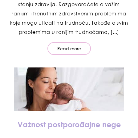
stanju zdravlja. Razgovaraćete o vašim
ranijim i trenutnim zdravstvenim problemima
koje mogu uticati na trudnoću. Takođe o svim
problemima u ranijim trudnoćama, [...]
Read more
Važnost postporođajne nege