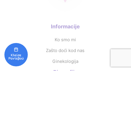
Informacije
Ko smo mi
Zašto doći kod nas
Ginekologija
Biografija
Lekar
Ordinacija
Usluge
Redovni godišnji pregled
Histeroskopija