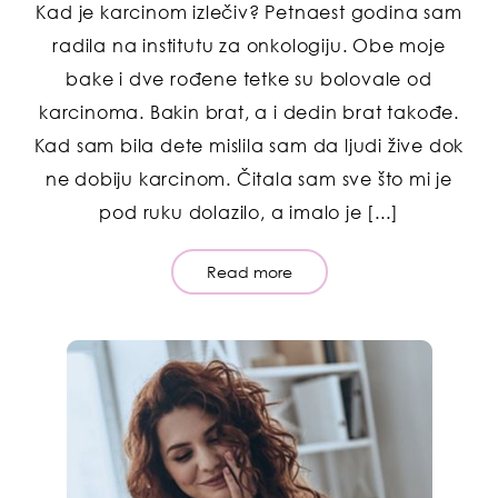
Kad je karcinom izlečiv? Petnaest godina sam
radila na institutu za onkologiju. Obe moje
bake i dve rođene tetke su bolovale od
karcinoma. Bakin brat, a i dedin brat takođe.
Kad sam bila dete mislila sam da ljudi žive dok
ne dobiju karcinom. Čitala sam sve što mi je
pod ruku dolazilo, a imalo je [...]
Read more